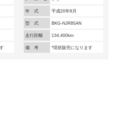
年 式
平成20年8月
型 式
BKG-NJR85AN
走行距離
134,400km
す
備 考
*現状販売になります