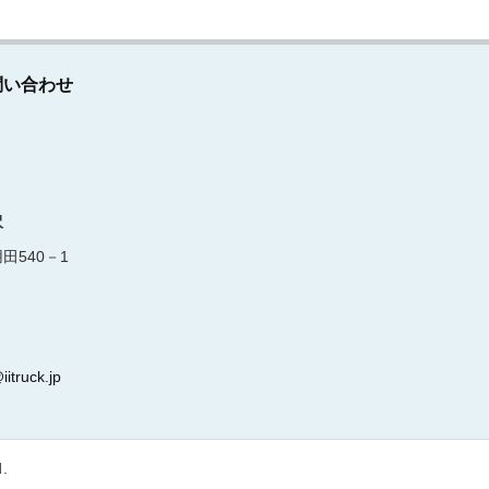
問い合わせ
沢
田540－1
iitruck.jp
d.