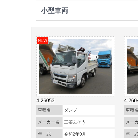
小型車両
NEW
4-26053
4-260
車種名
ダンプ
車種
メーカー名
三菱ふそう
メー
年 式
令和2年9月
年 