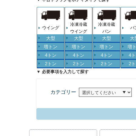
冷凍冷蔵
冷凍冷蔵
ウイング
バ
ウイング
バン
大型
大型
大型
大
増トン
増トン
増トン
増
4トン
4トン
4トン
4
2トン
2トン
2トン
2
▼ 必要事項を入力して探す
カテゴリー