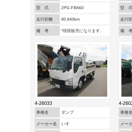
型 式
2PG-FBA60
型 
走行距離
80,840km
走行
備 考
*現状販売になります。
備 
4-26033
4-260
車種名
ダンプ
車種
メーカー名
いすゞ
メー