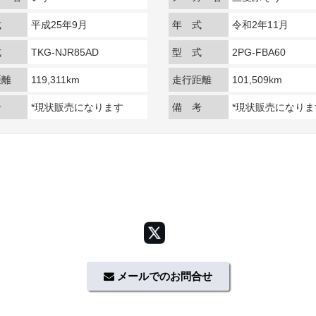
式
平成25年9月
年 式
令和2年11月
式
TKG-NJR85AD
型 式
2PG-FBA60
距離
119,311km
走行距離
101,509km
考
*現状販売になります
備 考
*現状販売になりま
メールでのお問合せ