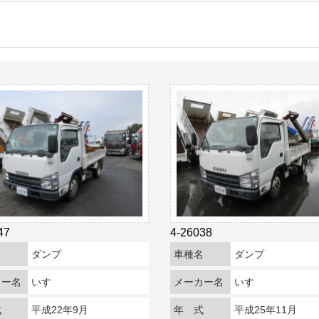
47
4-26038
名
ダンプ
車種名
ダンプ
カー名
いすゞ
メーカー名
いすゞ
式
平成22年9月
年 式
平成25年11月