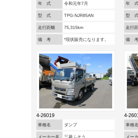
年 式
令和元年7月
年 
型 式
TPG-NJR85AN
型 
走行距離
75,315km
走行
備 考
*現状販売になります。
備 
4-26019
4-260
車種名
ダンプ
車種
メーカー名
三菱ふそう
メー