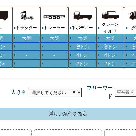
クレーン
ン
トラクター
トレーラー
平ボディー
ダ
セルフ
型
大型
大型
大型
大型
トン
-
-
増トン
増トン
増
トン
-
-
4トン
4トン
トン
-
-
2トン
2トン
フリーワー
大きさ
ド
詳しい条件を指定