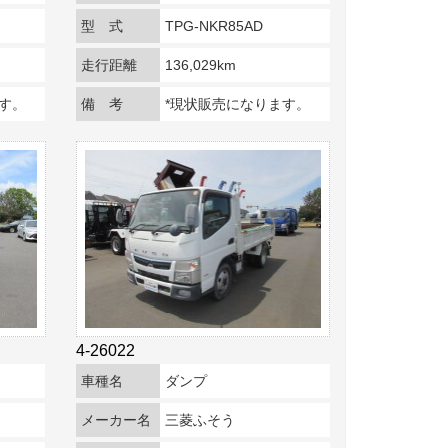
型 式
TPG-NKR85AD
走行距離
136,029km
す。
備 考
*現状販売になります。
4-26022
車種名
ダンプ
メーカー名
三菱ふそう