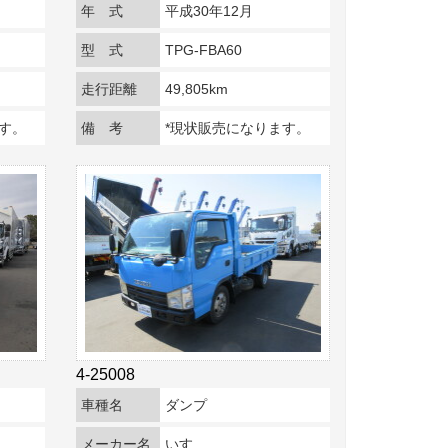
年 式
平成30年12月
型 式
TPG-FBA60
走行距離
49,805km
す。
備 考
*現状販売になります。
4-25008
車種名
ダンプ
メーカー名
いすゞ