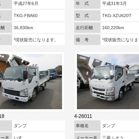
式
平成27年6月
年 式
平成31年3月
式
TKG-FBA60
型 式
TKG-XZU620T
距離
36,830km
走行距離
160,220km
考
*現状販売になります。
備 考
*現状販売になりま
18
4-26011
名
ダンプ
車種名
ダンプ
カー名
いすゞ
メーカー名
三菱ふそう