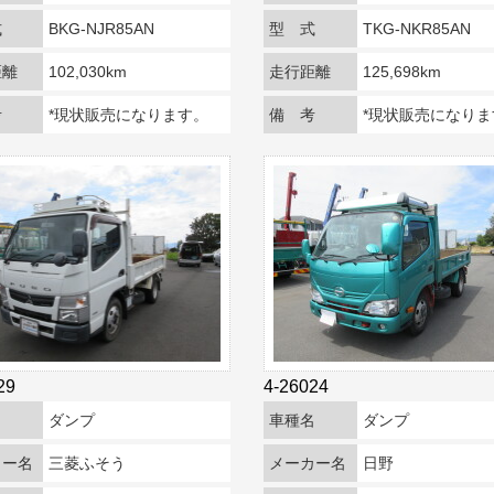
式
BKG-NJR85AN
型 式
TKG-NKR85AN
距離
102,030km
走行距離
125,698km
考
*現状販売になります。
備 考
*現状販売になりま
29
4-26024
名
ダンプ
車種名
ダンプ
カー名
三菱ふそう
メーカー名
日野