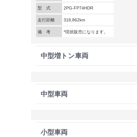
型 式
2PG-FP74HDR
走行距離
318,862km
備 考
*現状販売になります。
中型増トン車両
中型車両
小型車両