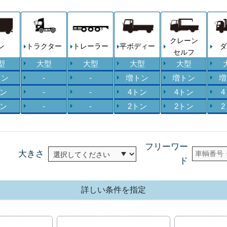
クレーン
ン
トラクター
トレーラー
平ボディー
ダ
セルフ
型
大型
大型
大型
大型
トン
-
-
増トン
増トン
増
トン
-
-
4トン
4トン
トン
-
-
2トン
2トン
フリーワー
大きさ
ド
詳しい条件を指定