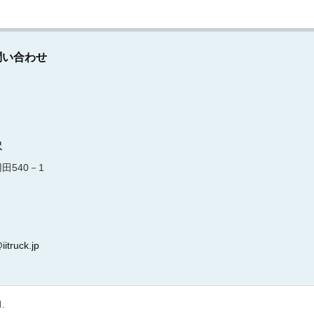
問い合わせ
沢
田540－1
iitruck.jp
d.