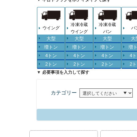
冷凍冷蔵
冷凍冷蔵
ウイング
バ
ウイング
バン
大型
大型
大型
大
増トン
増トン
増トン
増
4トン
4トン
4トン
4
2トン
2トン
2トン
2
▼ 必要事項を入力して探す
カテゴリー