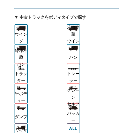
▼ 中古トラックをボディタイプで探す
冷凍冷
ウイン
蔵
グ
ウイン
グ
冷凍冷
蔵
バン
バン
トラク
トレー
ター
ラー
クレー
平ボデ
ン
ィー
セルフ
パッカ
ダンプ
ー
ミキサ