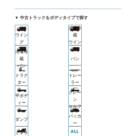
▼ 中古トラックをボディタイプで探す
冷凍冷
ウイン
蔵
グ
ウイン
グ
冷凍冷
蔵
バン
バン
トラク
トレー
ター
ラー
クレー
平ボデ
ン
ィー
セルフ
パッカ
ダンプ
ー
ミキサ