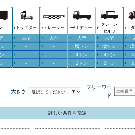
クレーン
ン
トラクター
トレーラー
平ボディー
ダ
セルフ
型
大型
大型
大型
大型
トン
-
-
増トン
増トン
増
トン
-
-
4トン
4トン
トン
-
-
2トン
2トン
フリーワー
大きさ
ド
詳しい条件を指定