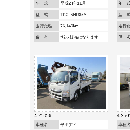
年 式
平成24年11月
年 
型 式
TKG-NHR85A
型 
走行距離
76,149km
走行
備 考
*現状販売になります
備 
4-25056
4-250
車種名
平ボディ
車種