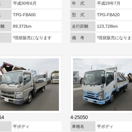
式
平成30年6月
年 式
平成29年7月
式
TPG-FBA00
型 式
TPG-FBA20
距離
89,372km
走行距離
123,728km
考
*現状販売になります
備 考
*現状販売になりま
54
4-25050
名
平ボディ
車種名
平ボディ