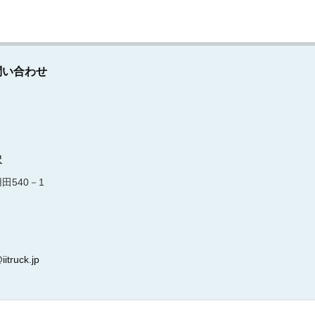
問い合わせ
沢
田540－1
iitruck.jp