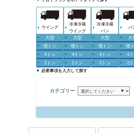
冷凍冷蔵
冷凍冷蔵
ウイング
バ
ウイング
バン
大型
大型
大型
大
増トン
増トン
増トン
増
4トン
4トン
4トン
4
2トン
2トン
2トン
2
▼ 必要事項を入力して探す
カテゴリー