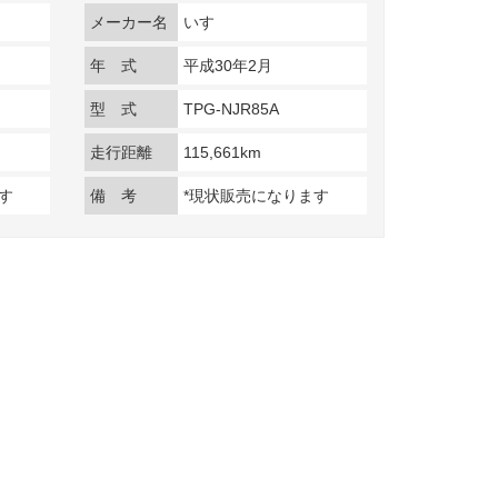
メーカー名
いすゞ
年 式
平成30年2月
型 式
TPG-NJR85A
走行距離
115,661km
す
備 考
*現状販売になります