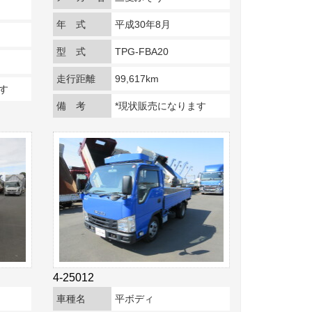
年 式
平成30年8月
型 式
TPG-FBA20
走行距離
99,617km
す
備 考
*現状販売になります
4-25012
車種名
平ボディ