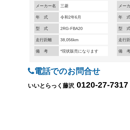
メーカー名
三菱
メー
年 式
令和2年6月
年 
型 式
2RG-FBA20
型 
走行距離
38,056km
走行
備 考
*現状販売になります
備 
電話でのお問合せ
0120-27-7317
いいとらっく藤沢