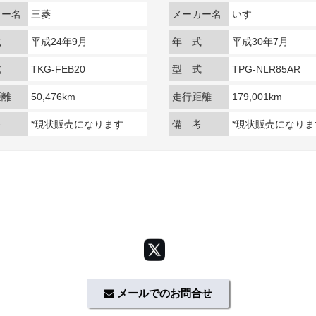
カー名
三菱
メーカー名
いすゞ
式
平成24年9月
年 式
平成30年7月
式
TKG-FEB20
型 式
TPG-NLR85AR
距離
50,476km
走行距離
179,001km
考
*現状販売になります
備 考
*現状販売になりま
メールでのお問合せ