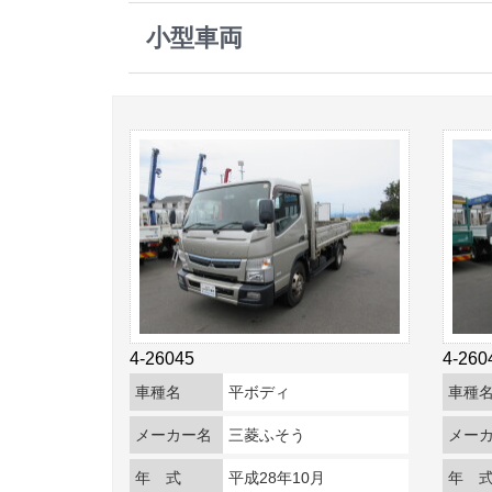
小型車両
4-26045
4-260
車種名
平ボディ
車種
メーカー名
三菱ふそう
メー
年 式
平成28年10月
年 