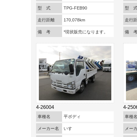
型 式
TPG-FEB90
型 
走行距離
170,078km
走行
備 考
*現状販売になります。
備 
4-26004
4-250
車種名
平ボディ
車種
メーカー名
いすゞ
メー