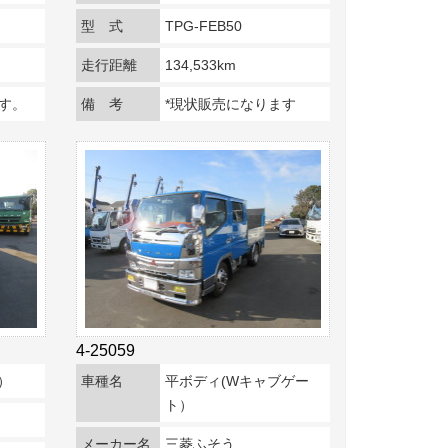
型 式
TPG-FEB50
走行距離
134,533km
す。
備 考
*現状販売になります
4-25059
）
車種名
平ボディ(Wキャブゲー
ト）
メーカー名
三菱ふそう