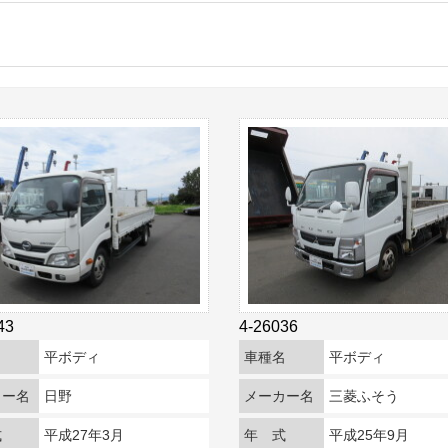
43
4-26036
名
平ボディ
車種名
平ボディ
カー名
日野
メーカー名
三菱ふそう
式
平成27年3月
年 式
平成25年9月