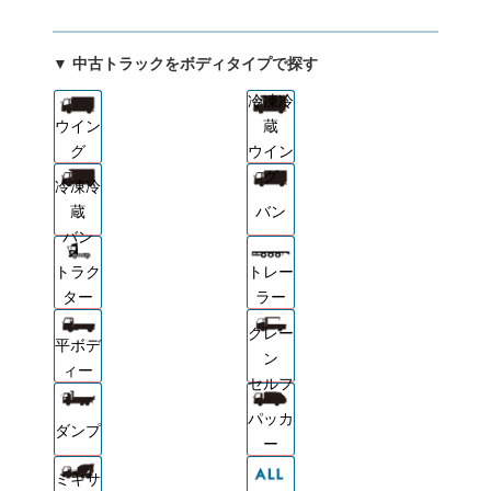
▼ 中古トラックをボディタイプで探す
冷凍冷
ウイン
蔵
グ
ウイン
グ
冷凍冷
蔵
バン
バン
トラク
トレー
ター
ラー
クレー
平ボデ
ン
ィー
セルフ
パッカ
ダンプ
ー
ミキサ