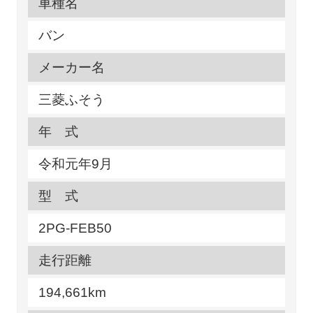
車種名
バン
メーカー名
三菱ふそう
年 式
令和元年9月
型 式
2PG-FEB50
走行距離
194,661km