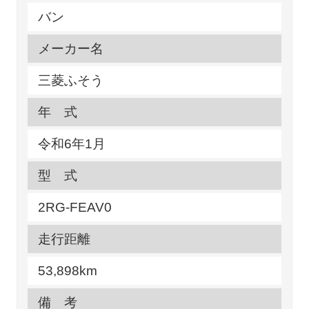
バン
メーカー名
三菱ふそう
年 式
令和6年1月
型 式
2RG-FEAV0
走行距離
53,898km
備 考