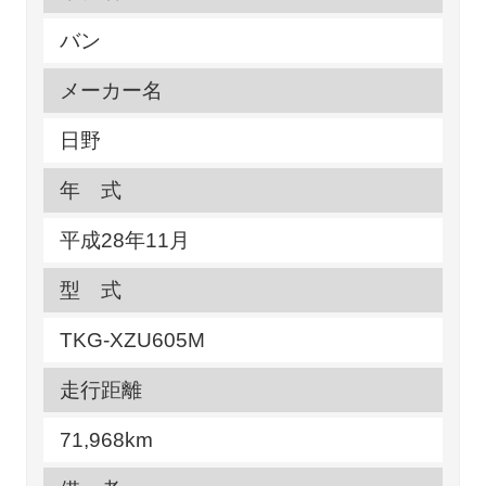
バン
メーカー名
日野
年 式
平成28年11月
型 式
TKG-XZU605M
走行距離
71,968km