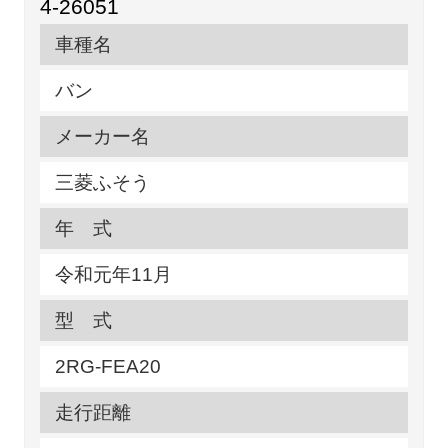
4-26051
車種名
バン
メーカー名
三菱ふそう
年 式
令和元年11月
型 式
2RG-FEA20
走行距離