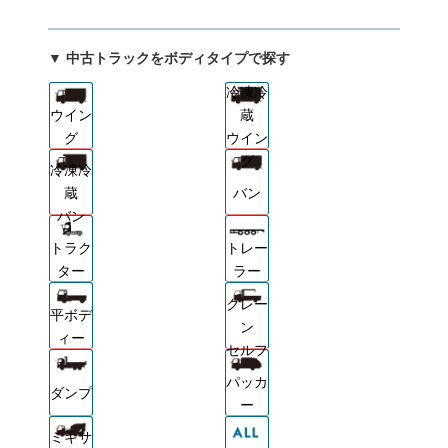
▼ 中古トラックをボディタイプで探す
冷凍冷
ウイン
蔵
グ
ウイン
グ
冷凍冷
蔵
バン
バン
トラク
トレー
ター
ラー
クレー
平ボデ
ン
ィー
セルフ
パッカ
ダンプ
ー
ミキサ