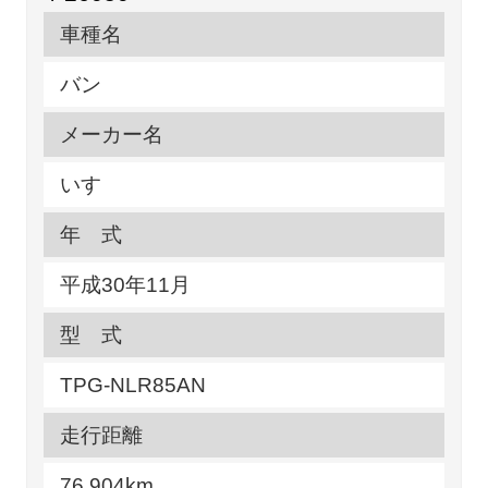
車種名
バン
メーカー名
いすゞ
年 式
平成30年11月
型 式
TPG-NLR85AN
走行距離
76,904km