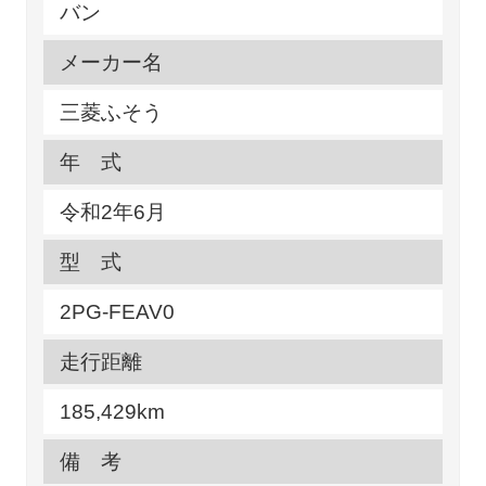
バン
メーカー名
三菱ふそう
年 式
令和2年6月
型 式
2PG-FEAV0
走行距離
185,429km
備 考