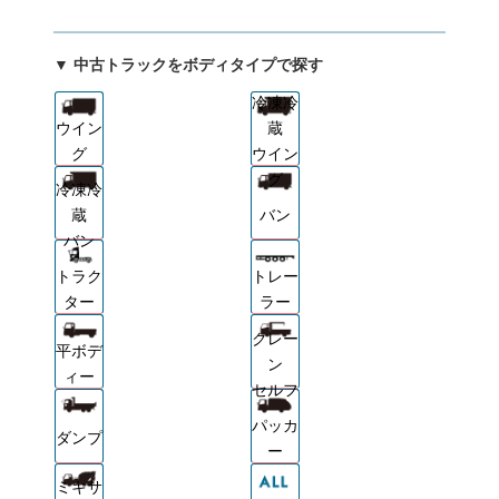
▼ 中古トラックをボディタイプで探す
冷凍冷
ウイン
蔵
グ
ウイン
グ
冷凍冷
蔵
バン
バン
トラク
トレー
ター
ラー
クレー
平ボデ
ン
ィー
セルフ
パッカ
ダンプ
ー
ミキサ