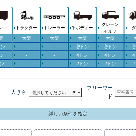
クレーン
ン
トラクター
トレーラー
平ボディー
ダ
セルフ
型
大型
大型
大型
大型
トン
-
-
増トン
増トン
増
トン
-
-
4トン
4トン
トン
-
-
2トン
2トン
フリーワー
大きさ
ド
詳しい条件を指定