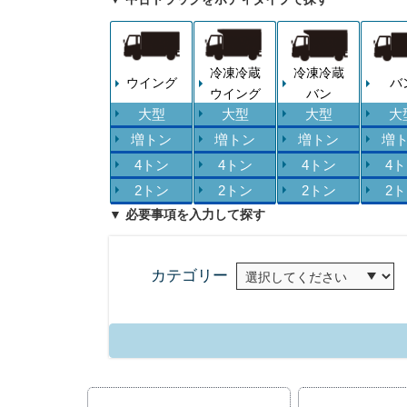
冷凍冷蔵
冷凍冷蔵
ウイング
バ
ウイング
バン
大型
大型
大型
大
増トン
増トン
増トン
増
4トン
4トン
4トン
4
2トン
2トン
2トン
2
▼ 必要事項を入力して探す
カテゴリー