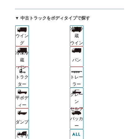
▼ 中古トラックをボディタイプで探す
冷凍冷
ウイン
蔵
グ
ウイン
グ
冷凍冷
蔵
バン
バン
トラク
トレー
ター
ラー
クレー
平ボデ
ン
ィー
セルフ
パッカ
ダンプ
ー
ミキサ