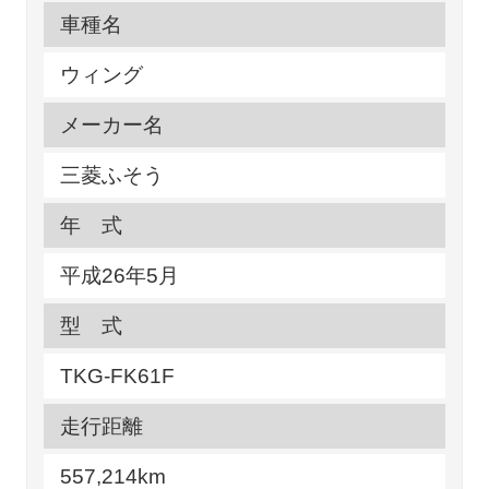
車種名
ウィング
メーカー名
三菱ふそう
年 式
平成26年5月
型 式
TKG-FK61F
走行距離
557,214km