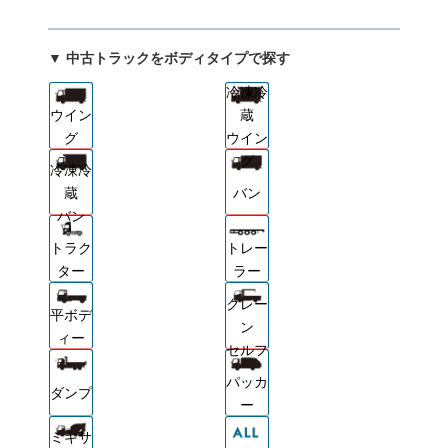
▼ 中古トラックをボディタイプで探す
冷凍冷
ウイン
蔵
グ
ウイン
グ
冷凍冷
蔵
バン
バン
トラク
トレー
ター
ラー
クレー
平ボデ
ン
ィー
セルフ
パッカ
ダンプ
ー
ミキサ