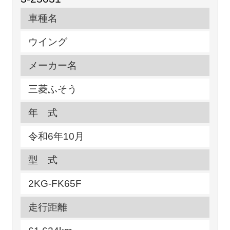
車種名
ウイング
メーカー名
三菱ふそう
年 式
令和6年10月
型 式
2KG-FK65F
走行距離