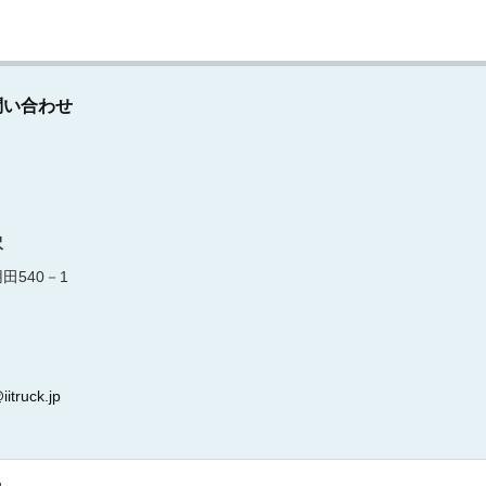
問い合わせ
沢
田540－1
iitruck.jp