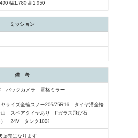
490 幅1,780 高1,950
ミッション
備 考
TC バックカメラ 電格ミラー
ヤサイズ全輪スノー205/75R16 タイヤ溝全輪
分山 スペアタイヤあり Fガラス飛び石
） 24V タンク100ℓ
状販売になります