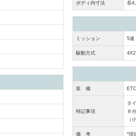
ボディ内寸法
長4,
ミッション
5速
駆動方式
4X2
装 備
E
タイ
特記事項
８
（小
備 考
*現