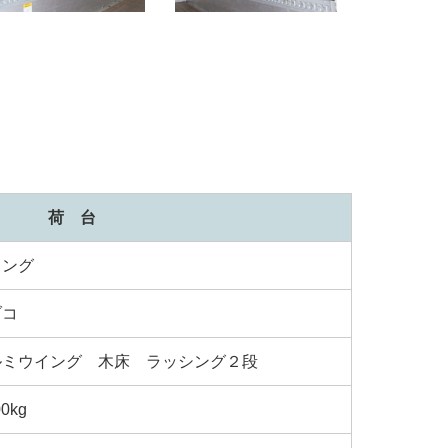
荷 台
ィング
ブコ
ルミウイング 木床 ラッシング２段
00kg