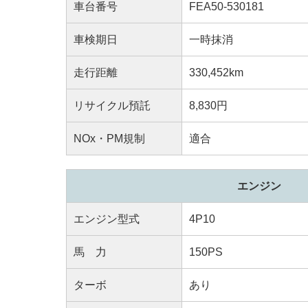
車台番号
FEA50-530181
車検期日
一時抹消
走行距離
330,452km
リサイクル預託
8,830円
NOx・PM規制
適合
エンジン
エンジン型式
4P10
馬 力
150PS
ターボ
あり