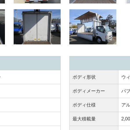
ー
ボディ形状
ウ
ボディメーカー
パ
ボディ仕様
ア
最大積載量
2,0