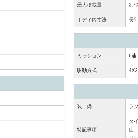
最大積載量
2,7
ボディ内寸法
長5,
ミッション
6速
駆動方式
4X2
装 備
ラ
タイ
特記事項
山 
り