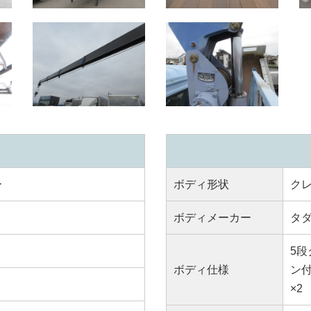
ー
ボディ形状
ク
ボディメーカー
タ
5段
ボディ仕様
ン付
×2