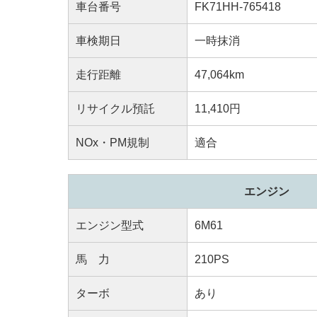
車台番号
FK71HH-765418
車検期日
一時抹消
走行距離
47,064km
リサイクル預託
11,410円
NOx・PM規制
適合
エンジン
エンジン型式
6M61
馬 力
210PS
ターボ
あり