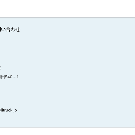
問い合わせ
沢
田540－1
iitruck.jp