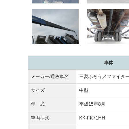
車体
メーカー/通称車名
三菱ふそう／ファイタ
サイズ
中型
年 式
平成15年8月
車両型式
KK-FK71HH