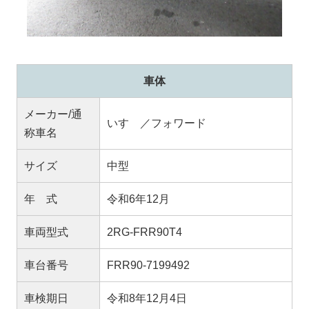
車体
メーカー/通
いすゞ／フォワード
称車名
サイズ
中型
年 式
令和6年12月
車両型式
2RG-FRR90T4
車台番号
FRR90-7199492
車検期日
令和8年12月4日