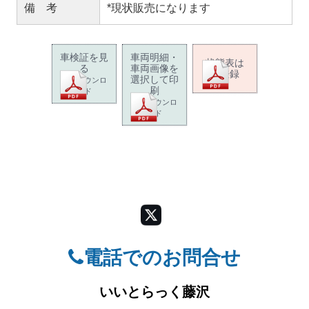
備 考
*現状販売になります
車検証を見
車両明細・
状態表は
る
車両画像を
未登録
選択して印
PDFダウンロ
刷
ード
PDFダウンロ
ード
電話でのお問合せ
いいとらっく藤沢