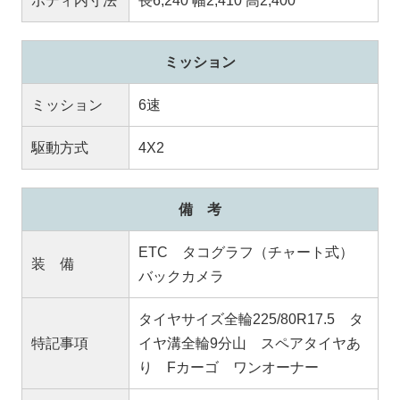
ボディ内寸法
長6,240 幅2,410 高2,400
ミッション
ミッション
6速
駆動方式
4X2
備 考
ETC タコグラフ（チャート式）
装 備
バックカメラ
タイヤサイズ全輪225/80R17.5 タ
特記事項
イヤ溝全輪9分山 スペアタイヤあ
り Fカーゴ ワンオーナー