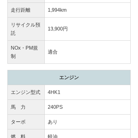
走行距離
1,994km
リサイクル預
13,900円
託
NOx・PM規
適合
制
エンジン
エンジン型式
4HK1
馬 力
240PS
ターボ
あり
燃 料
軽油