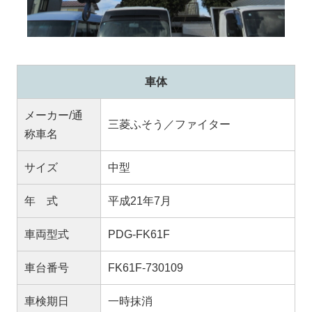
車体
メーカー/通
三菱ふそう／ファイター
称車名
サイズ
中型
年 式
平成21年7月
車両型式
PDG-FK61F
車台番号
FK61F-730109
車検期日
一時抹消