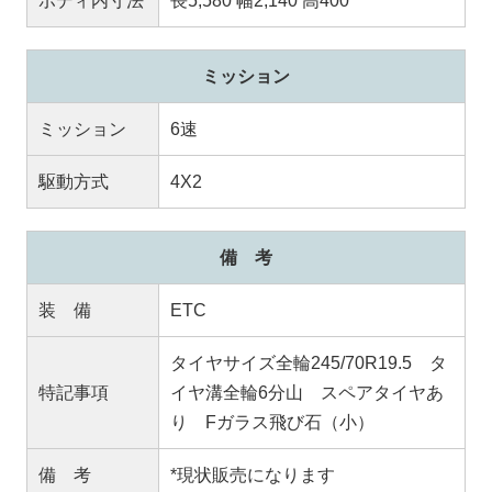
ボディ内寸法
長5,580 幅2,140 高400
ミッション
ミッション
6速
駆動方式
4X2
備 考
装 備
ETC
タイヤサイズ全輪245/70R19.5 タ
特記事項
イヤ溝全輪6分山 スペアタイヤあ
り Fガラス飛び石（小）
備 考
*現状販売になります