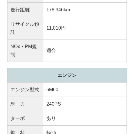
走行距離
178,346km
リサイクル預
11,010円
託
NOx・PM規
適合
制
エンジン
エンジン型式
6M60
馬 力
240PS
ターボ
あり
燃 料
軽油