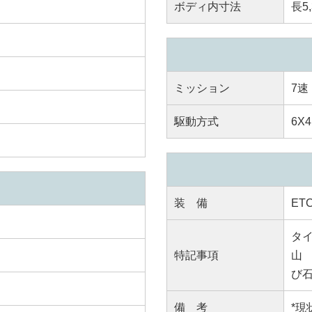
ボディ内寸法
長5,
ミッション
7速
駆動方式
6X4
装 備
E
タイ
特記事項
山
び
備 考
*現