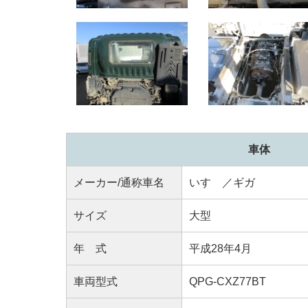
車体
メーカー/通称車名
いすゞ／ギガ
サイズ
大型
年 式
平成28年4月
車両型式
QPG-CXZ77BT