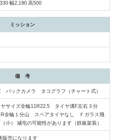
330 幅2,190 高500
ミッション
備 考
TC バックカメラ タコグラフ（チャート式）
ヤサイズ全輪11R22.5 タイヤ溝F左右３分
 R全輪１分山 スペアタイヤなし Ｆガラス飛
石（小） 減屯の可能性があります（鉄板架装）
状販売になります