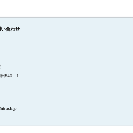
問い合わせ
沢
田540－1
iitruck.jp