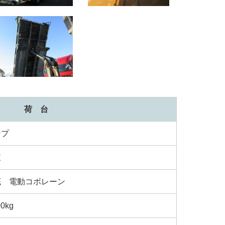
荷 台
ンプ
東
底 電動コボレーン
00kg