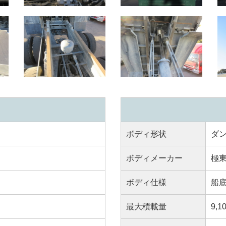
ボディ形状
ダ
ボディメーカー
極
ボディ仕様
船
最大積載量
9,1