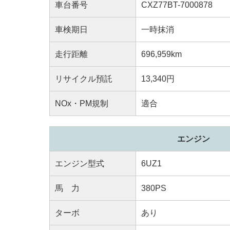
車台番号
CXZ77BT-7000878
車検期日
一時抹消
走行距離
696,959km
リサイクル預託
13,340円
NOx・PM規制
適合
エンジン
エンジン型式
6UZ1
馬 力
380PS
ターボ
あり