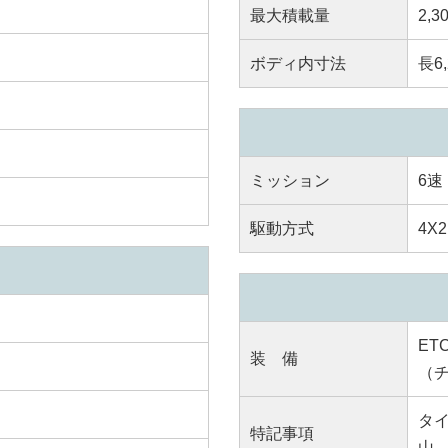
最大積載量
2,3
ボディ内寸法
長6,
ミッション
6速
駆動方式
4X2
E
装 備
（
タイ
特記事項
山