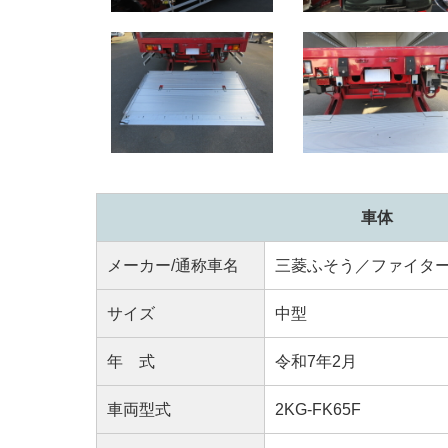
車体
メーカー/通称車名
三菱ふそう／ファイタ
サイズ
中型
年 式
令和7年2月
車両型式
2KG-FK65F