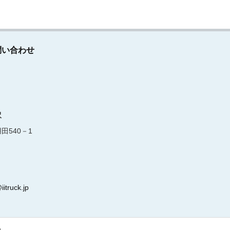
問い合わせ
沢
田540－1
iitruck.jp