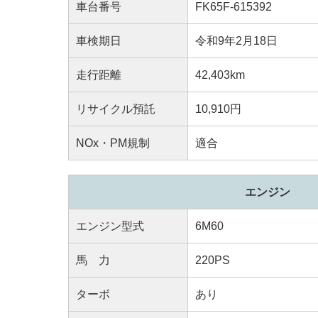
車台番号
FK65F-615392
車検期日
令和9年2月18日
走行距離
42,403km
リサイクル預託
10,910円
NOx・PM規制
適合
エンジン
エンジン型式
6M60
馬 力
220PS
ターボ
あり