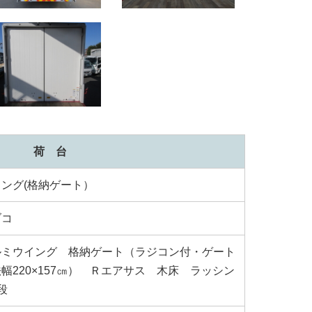
荷 台
ング(格納ゲート）
ブコ
ルミウイング 格納ゲート（ラジコン付・ゲート
幅220×157㎝） Ｒエアサス 木床 ラッシン
段