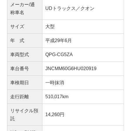
メーカー/通
UDトラックス／クオン
称車名
サイズ
大型
年 式
平成29年6月
車両型式
QPG-CG5ZA
車台番号
JNCMM60G6HU020919
車検期日
一時抹消
走行距離
510,017km
リサイクル預
14,260円
託