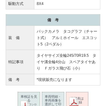
駆動方式
8X4
備 考
バックカメラ タコグラフ（チャー
装 備
ト式） アルミホイール エスコッ
ト5（2ペダル）
タイヤサイズ全輪245/70R19.5 タ
特記事項
イヤ溝全輪4分山 スペアタイヤあ
り Ｆガラス飛び石（小）
備 考
*現状販売になります
車検証を見
車両明細・
状態表は
る
車両画像を
未登録
選択して印
PDFダウンロ