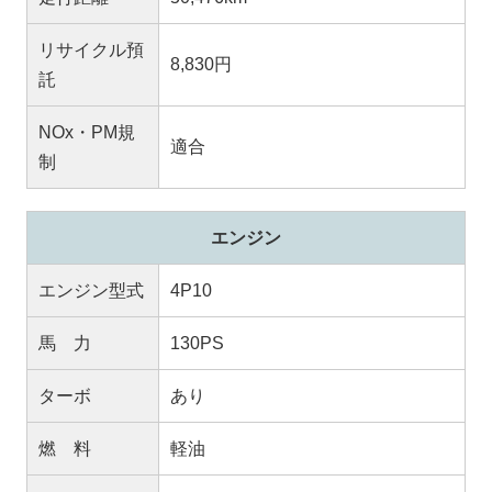
リサイクル預
8,830円
託
NOx・PM規
適合
制
エンジン
エンジン型式
4P10
馬 力
130PS
ターボ
あり
燃 料
軽油