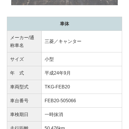
車体
メーカー/通
三菱／キャンター
称車名
サイズ
小型
年 式
平成24年9月
車両型式
TKG-FEB20
車台番号
FEB20-505066
車検期日
一時抹消
走行距離
50,476km