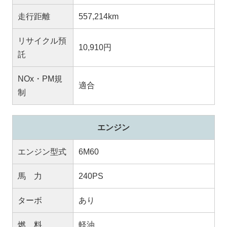
走行距離
557,214km
リサイクル預
10,910円
託
NOx・PM規
適合
制
エンジン
エンジン型式
6M60
馬 力
240PS
ターボ
あり
燃 料
軽油