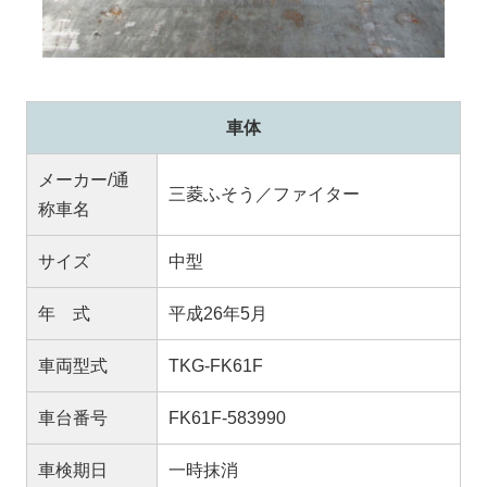
車体
メーカー/通
三菱ふそう／ファイター
称車名
サイズ
中型
年 式
平成26年5月
車両型式
TKG-FK61F
車台番号
FK61F-583990
車検期日
一時抹消