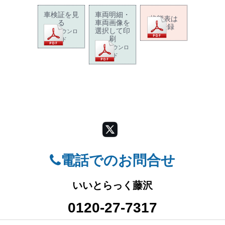
車検証を見
車両明細・
状態表は
る
車両画像を
未登録
選択して印
PDFダウンロ
刷
ード
PDFダウンロ
ード
電話でのお問合せ
いいとらっく藤沢
0120-27-7317