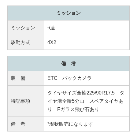
ミッション
ミッション
6速
駆動方式
4X2
備 考
装 備
ETC バックカメラ
タイヤサイズ全輪225/90R17.5 タ
特記事項
イヤ溝全輪5分山 スペアタイヤあ
り Fガラス飛び石あり
備 考
*現状販売になります