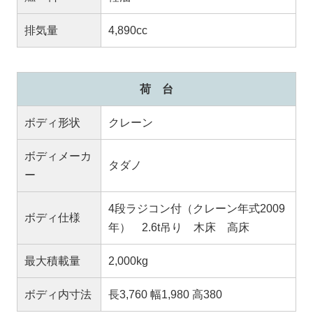
排気量
4,890cc
荷 台
ボディ形状
クレーン
ボディメーカ
タダノ
ー
4段ラジコン付（クレーン年式2009
ボディ仕様
年） 2.6t吊り 木床 高床
最大積載量
2,000kg
ボディ内寸法
長3,760 幅1,980 高380