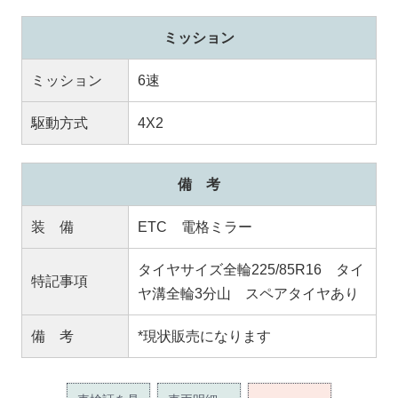
ミッション
ミッション
6速
駆動方式
4X2
備 考
装 備
ETC 電格ミラー
タイヤサイズ全輪225/85R16 タイ
特記事項
ヤ溝全輪3分山 スペアタイヤあり
備 考
*現状販売になります