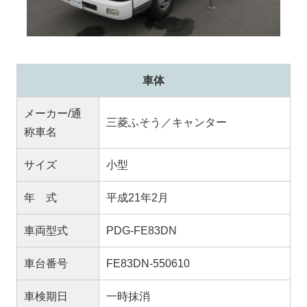
車体
メーカー/通
三菱ふそう／キャンター
称車名
サイズ
小型
年 式
平成21年2月
車両型式
PDG-FE83DN
車台番号
FE83DN-550610
車検期日
一時抹消