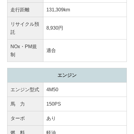
走行距離
131,309km
リサイクル預
8,930円
託
NOx・PM規
適合
制
エンジン
エンジン型式
4M50
馬 力
150PS
ターボ
あり
燃 料
軽油