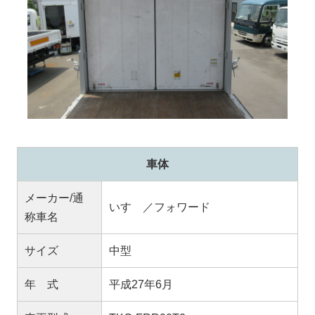
車体
メーカー/通
いすゞ／フォワード
称車名
サイズ
中型
年 式
平成27年6月