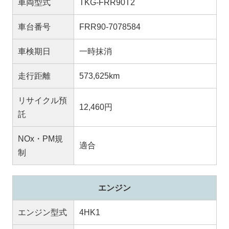
車両型式
TKG-FRR90T2
車台番号
FRR90-7078584
車検期日
一時抹消
走行距離
573,625km
リサイクル預
12,460円
託
NOx・PM規
適合
制
エンジン
エンジン型式
4HK1