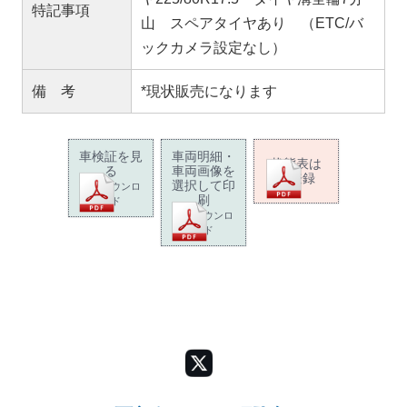
特記事項
山 スペアタイヤあり （ETC/バ
ックカメラ設定なし）
備 考
*現状販売になります
車検証を見
車両明細・
状態表は
る
車両画像を
未登録
選択して印
PDFダウンロ
刷
ード
PDFダウンロ
ード