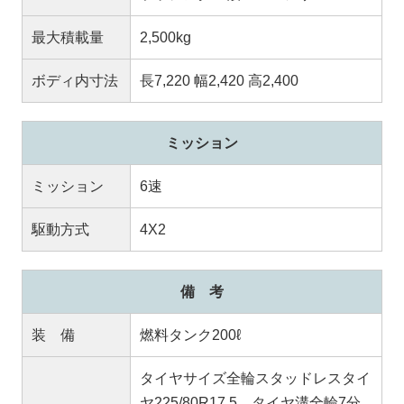
最大積載量
2,500kg
ボディ内寸法
長7,220 幅2,420 高2,400
ミッション
ミッション
6速
駆動方式
4X2
備 考
装 備
燃料タンク200ℓ
タイヤサイズ全輪スタッドレスタイ
ヤ225/80R17.5 タイヤ溝全輪7分