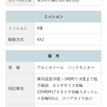
ボディ内寸法
長5,970 幅2,320 高2,010
ミッション
ミッション
6速
駆動方式
4X2
備 考
装 備
アルミホイール バックモニター
庫内温度18度～1時間で−6度まで低
下確認 タイヤサイズ全輪
特記事項
225/80R17.5 タイヤ全輪スタッドレ
ス全輪6分山 スペアタイヤあり