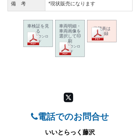
備 考
*現状販売になります
車検証を見
車両明細・
状態表は
る
車両画像を
未登録
選択して印
PDFダウンロ
刷
ード
PDFダウンロ
ード
電話でのお問合せ
いいとらっく藤沢