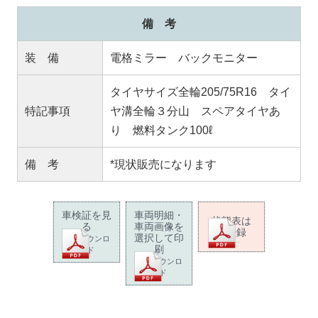
備 考
装 備
電格ミラー バックモニター
タイヤサイズ全輪205/75R16 タイ
特記事項
ヤ溝全輪３分山 スペアタイヤあ
り 燃料タンク100ℓ
備 考
*現状販売になります
車検証を見
車両明細・
状態表は
る
車両画像を
未登録
選択して印
PDFダウンロ
刷
ード
PDFダウンロ
ード