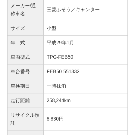
メーカー/通
三菱ふそう／キャンター
称車名
サイズ
小型
年 式
平成29年1月
車両型式
TPG-FEB50
車台番号
FEB50-551332
車検期日
一時抹消
走行距離
258,244km
リサイクル預
8,830円
託