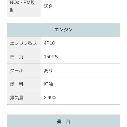
NOx・PM規
適合
制
エンジン
エンジン型式
4P10
馬 力
150PS
ターボ
あり
燃 料
軽油
排気量
2,990cc
荷 台