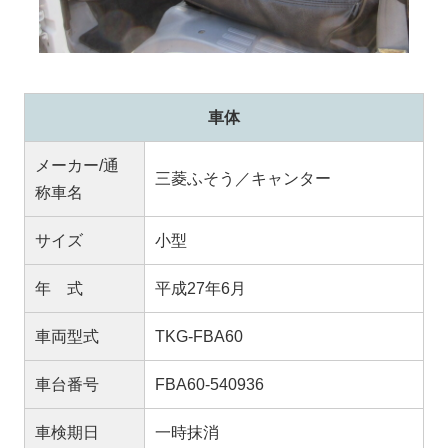
車体
メーカー/通
三菱ふそう／キャンター
称車名
サイズ
小型
年 式
平成27年6月
車両型式
TKG-FBA60
車台番号
FBA60-540936
車検期日
一時抹消