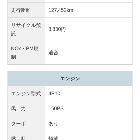
走行距離
127,452km
リサイクル預
8,830円
託
NOx・PM規
適合
制
エンジン
エンジン型式
4P10
馬 力
150PS
ターボ
あり
燃 料
軽油