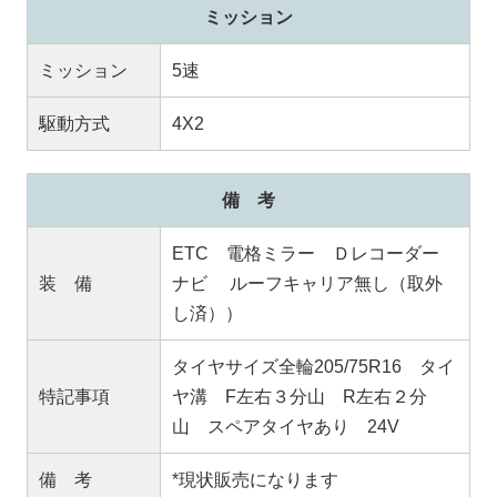
ミッション
ミッション
5速
駆動方式
4X2
備 考
ETC 電格ミラー Ｄレコーダー
装 備
ナビ ルーフキャリア無し（取外
し済））
タイヤサイズ全輪205/75R16 タイ
特記事項
ヤ溝 F左右３分山 R左右２分
山 スペアタイヤあり 24V
備 考
*現状販売になります