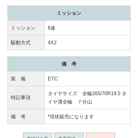
ミッション
ミッション
6速
駆動方式
4X2
備 考
装 備
ETC
タイヤサイズ 全輪265/70R19.5 タ
特記事項
イヤ溝全輪 ７分山
備 考
*現状販売になります