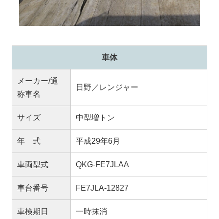
車体
メーカー/通
日野／レンジャー
称車名
サイズ
中型増トン
年 式
平成29年6月
車両型式
QKG-FE7JLAA
車台番号
FE7JLA-12827
車検期日
一時抹消