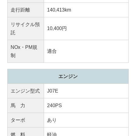
走行距離
140,413km
リサイクル預
10,400円
託
NOx・PM規
適合
制
エンジン
エンジン型式
J07E
馬 力
240PS
ターボ
あり
燃 料
軽油