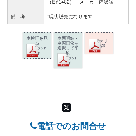
（EY1482） メーカー確認済
備 考
*現状販売になります
車検証を見
車両明細・
状態表は
る
車両画像を
未登録
選択して印
PDFダウンロ
刷
ード
PDFダウンロ
ード
電話でのお問合せ