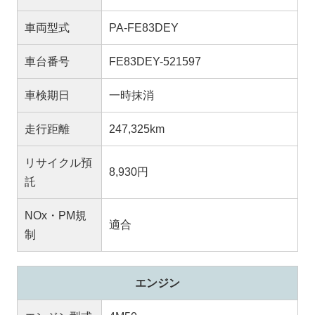
車両型式
PA-FE83DEY
車台番号
FE83DEY-521597
車検期日
一時抹消
走行距離
247,325km
リサイクル預
8,930円
託
NOx・PM規
適合
制
エンジン