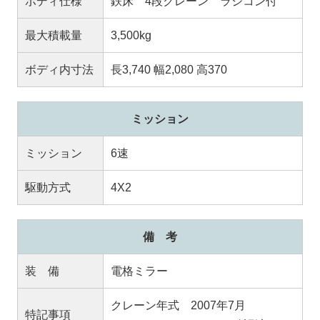
ボディ仕様
鉄床 4段クレーン ラジコン付
最大積載量
3,500kg
ボディ内寸法
長3,740 幅2,080 高370
ミッション
ミッション
6速
駆動方式
4X2
備 考
装 備
電格ミラー
クレーン年式 2007年7月
特記事項